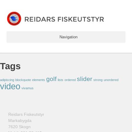
Navigation
Tags
golf
slider
adipiscing
blockquote
elements
lists
ordered
strong
unordered
video
vivamus
Reidars Fiskeutstyr
Markabygda
7620 Skogn