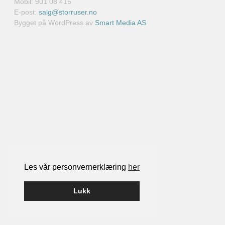
Mobil: 901 08 415
E-post:
salg@storruser.no
Bygget på WordPress av
Smart Media AS
Les vår personvernerklæring
her
Lukk