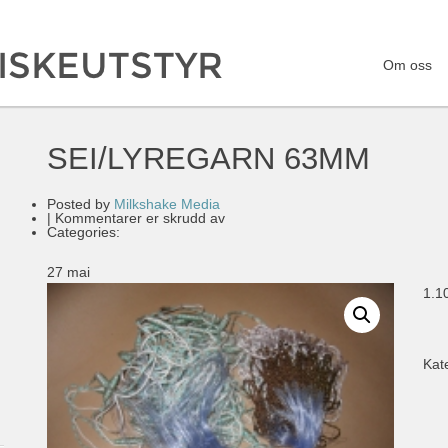
Om oss
SEI/LYREGARN 63MM
Posted by
Milkshake Media
for
|
Kommentarer er skrudd av
SEI/LYREGARN
Categories:
63MM
27
mai
1.1
Kat